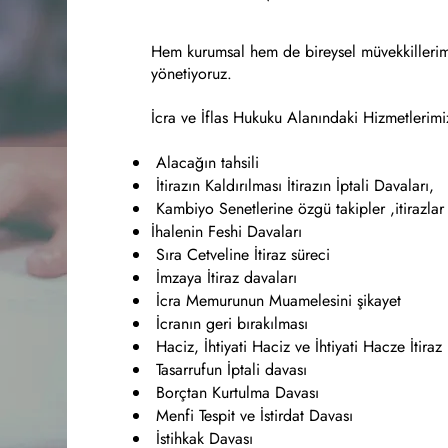
Hem kurumsal hem de bireysel müvekkillerimiz 
yönetiyoruz.
İcra ve İflas Hukuku Alanındaki Hizmetlerimi
Alacağın tahsili
İtirazın Kaldırılması İtirazın İptali Davaları,
Kambiyo Senetlerine özgü takipler ,itirazlar
İhalenin Feshi Davaları
Sıra Cetveline İtiraz süreci
İmzaya İtiraz davaları
İcra Memurunun Muamelesini şikayet
İcranın geri bırakılması
Haciz, İhtiyati Haciz ve İhtiyati Hacze İtiraz
Tasarrufun İptali davası
Borçtan Kurtulma Davası
Menfi Tespit ve İstirdat Davası
İstihkak Davası