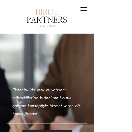
''İstanbul'da yerli ve yabancı
müvekkillerine birinci sınıf butik
çalışma konseptiyle hizmet veren bir
hukuk firması''